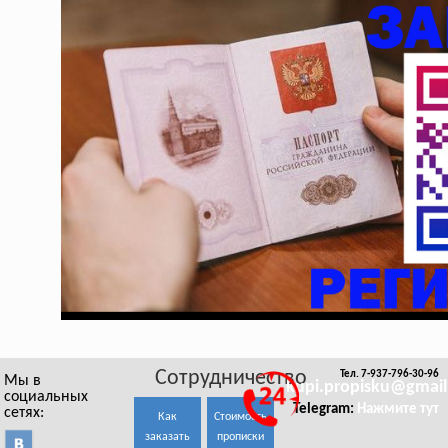
Сотрудничество
Тел. 7-937-796-30-96
Мы в
kupi.propisku@gmai
социальных
Telegram:
Нажмите тут
сетях:
Как
Стоимость
заказать
прописки