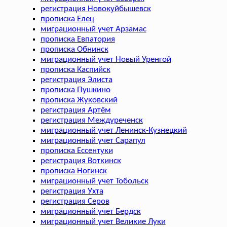
регистрация Новокуйбышевск
прописка Елец
миграционный учет Арзамас
прописка Евпатория
прописка Обнинск
миграционный учет Новый Уренгой
прописка Каспийск
регистрация Элиста
прописка Пушкино
прописка Жуковский
регистрация Артём
регистрация Междуреченск
миграционный учет Ленинск-Кузнецкий
миграционный учет Сарапул
прописка Ессентуки
регистрация Воткинск
прописка Ногинск
миграционный учет Тобольск
регистрация Ухта
регистрация Серов
миграционный учет Бердск
миграционный учет Великие Луки