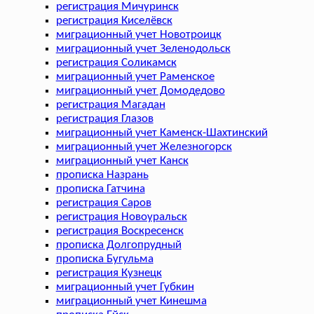
регистрация Мичуринск
регистрация Киселёвск
миграционный учет Новотроицк
миграционный учет Зеленодольск
регистрация Соликамск
миграционный учет Раменское
миграционный учет Домодедово
регистрация Магадан
регистрация Глазов
миграционный учет Каменск-Шахтинский
миграционный учет Железногорск
миграционный учет Канск
прописка Назрань
прописка Гатчина
регистрация Саров
регистрация Новоуральск
регистрация Воскресенск
прописка Долгопрудный
прописка Бугульма
регистрация Кузнецк
миграционный учет Губкин
миграционный учет Кинешма