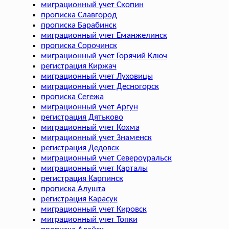
миграционный учет Скопин
прописка Славгород
прописка Барабинск
миграционный учет Еманжелинск
прописка Сорочинск
миграционный учет Горячий Ключ
регистрация Киржач
миграционный учет Луховицы
миграционный учет Десногорск
прописка Сегежа
миграционный учет Аргун
регистрация Дятьково
миграционный учет Кохма
миграционный учет Знаменск
регистрация Дедовск
миграционный учет Североуральск
миграционный учет Карталы
регистрация Карпинск
прописка Алушта
регистрация Карасук
миграционный учет Кировск
миграционный учет Топки