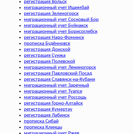
регистрация Вольск
миграционный учет Ишимбай
регистрация Зеленогорск
миграционный учет Сосновый Бор
миграционный учет Буйнакск
миграционный учет Борисоглебск
регистрация Наро-Фоминск
прописка Будённовск
регистрация Донской
регистрация Сунжа
регистрация Полевской
миграционный учет Лениногорск
регистрация Павловский Посад
регистрация Славянск-на-Кубани
миграционный учет Заречный
миграционный учет Туапсе
миграционный учет Россошь
регистрация Горно-Алтайск
регистрация Кумертау
регистрация Лабинск
прописка Сибай
прописка Клинцы
миграционный учет Ржев