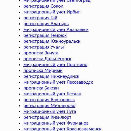
миграционный учет Светлоград
регистрация Сокол
миграционный учет Ирбит
регистрация Гай
регистрация Алатырь
миграционный учет Алапаевск
регистрация Темрюк
регистрация Южноуральск
регистрация Учалы
прописка Вичуга
прописка Дальнегорск
миграционный учет Протвино
прописка Мирный
регистрация Нижнеудинск
миграционный учет Лесозаводск
прописка Баксан
миграционный учет Беслан
регистрация Ялуторовск
регистрация Миллерово
миграционный учет Луга
регистрация Кизилюрт
миграционный учет Фурманов
миграционный учет Краснознаменск