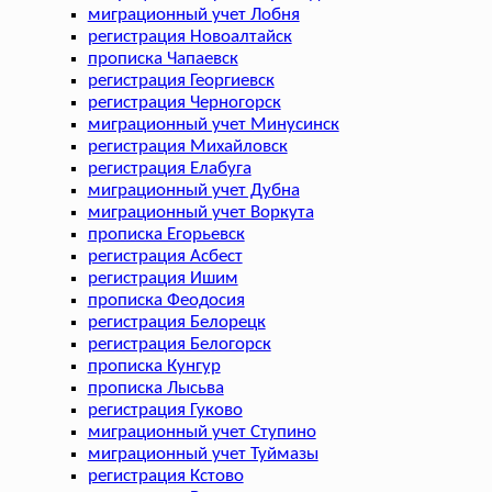
миграционный учет Лобня
регистрация Новоалтайск
прописка Чапаевск
регистрация Георгиевск
регистрация Черногорск
миграционный учет Минусинск
регистрация Михайловск
регистрация Елабуга
миграционный учет Дубна
миграционный учет Воркута
прописка Егорьевск
регистрация Асбест
регистрация Ишим
прописка Феодосия
регистрация Белорецк
регистрация Белогорск
прописка Кунгур
прописка Лысьва
регистрация Гуково
миграционный учет Ступино
миграционный учет Туймазы
регистрация Кстово